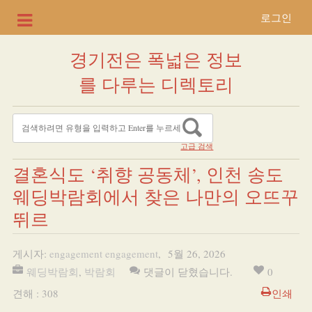
로그인
경기전은 폭넓은 정보
를 다루는 디렉토리
고급 검색
결혼식도 ‘취향 공동체’, 인천 송도
웨딩박람회에서 찾은 나만의 오뜨꾸
뛰르
게시자:
engagement engagement
,
5월 26, 2026
웨딩박람회
,
박람회
댓글이 닫혔습니다.
0
견해 : 308
인쇄