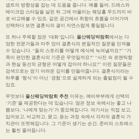
셉트의 방향성을 잡는 데 도움을 줍니다. 예를 들어, 드레스와
메이크업 스타일을 살핀 뒤 그에 어울리는 웨딩홀 무드까지 바
로 비교해볼 수 있죠. 같은 공간에서 취향의 흐름을 이어가며
선택하다 보면 결혼식의 결이 자연스럽게 통일됩니다.
울산웨딩박람회
또 하나 주목할 점은 ‘대화’입니다.
에서는 다
양한 전문가들과 마주 앉아 결혼식의 본질적인 질문을 던져볼
수 있습니다. “둘의 스토리를 어떻게 예식에 녹여낼까요?” “가
족이 편안한 결혼식의 기준은 무엇일까요?” “사진 속 로맨틱함
과 현실 동선의 균형은 어떻게 잡아야 하나요?” 이런 질문들은
검색으로는 얻기 어려운 깊이를 만들어줍니다. 결혼식이라는
하루를 ‘형식’이 아닌 ‘경험’으로 설계하게 되는 출발점이 될 수
있죠.
무엇보다
울산웨딩박람회 추천
이유는, 예비부부에게 선택의
‘기준’을 제공한다는 데 있습니다. 많은 정보 속에서는 좋고 나
쁨보다, ‘나에게 맞는가’가 중요해집니다. 여기서는 직접 보고,
입어보고, 비교하고, 묻고, 듣는 과정 속에서 각자의 결혼식 가
치관이 또렷해집니다. 그 기준이 생기는 순간, 준비의 스트레스
는 훨씬 줄어듭니다.