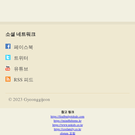
소셜 네트워크
페이스북
트위터
유튜브
RSS 피드
© 2023 Gyeonggijeon
참고 링크
https://findbudgetdeals.com
https://mindfulteens.kr
https://www.uskids.co.kr
https://cosfamily.co.kr
sforum 포럼