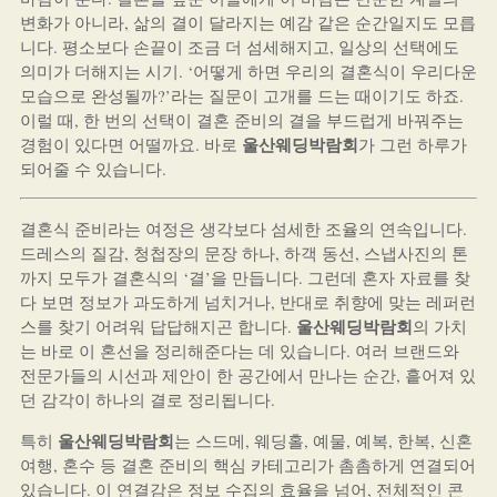
변화가 아니라, 삶의 결이 달라지는 예감 같은 순간일지도 모릅
니다. 평소보다 손끝이 조금 더 섬세해지고, 일상의 선택에도
의미가 더해지는 시기. ‘어떻게 하면 우리의 결혼식이 우리다운
모습으로 완성될까?’라는 질문이 고개를 드는 때이기도 하죠.
이럴 때, 한 번의 선택이 결혼 준비의 결을 부드럽게 바꿔주는
울산웨딩박람회
경험이 있다면 어떨까요. 바로
가 그런 하루가
되어줄 수 있습니다.
결혼식 준비라는 여정은 생각보다 섬세한 조율의 연속입니다.
드레스의 질감, 청첩장의 문장 하나, 하객 동선, 스냅사진의 톤
까지 모두가 결혼식의 ‘결’을 만듭니다. 그런데 혼자 자료를 찾
다 보면 정보가 과도하게 넘치거나, 반대로 취향에 맞는 레퍼런
울산웨딩박람회
스를 찾기 어려워 답답해지곤 합니다.
의 가치
는 바로 이 혼선을 정리해준다는 데 있습니다. 여러 브랜드와
전문가들의 시선과 제안이 한 공간에서 만나는 순간, 흩어져 있
던 감각이 하나의 결로 정리됩니다.
울산웨딩박람회
특히
는 스드메, 웨딩홀, 예물, 예복, 한복, 신혼
여행, 혼수 등 결혼 준비의 핵심 카테고리가 촘촘하게 연결되어
있습니다. 이 연결감은 정보 수집의 효율을 넘어, 전체적인 콘