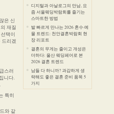
디지털과 아날로그의 만남, 요
즘 서울웨딩박람회를 즐기는
스마트한 방법
많은 신
지의 재질
발 빠르게 만나는 2026 혼수·예
물 트렌드: 천안결혼박람회 현
한 선택이
장 리포트
을 드리겠
결혼의 무게는 줄이고 개성은
더하다: 울산 웨딩페어로 본
2026 결혼 트렌드
고급스러
남들 다 하니까? 과감하게 생
략해도 좋은 결혼 준비 품목 5
가집니다.
가지
.
는 특히
몬드와 같