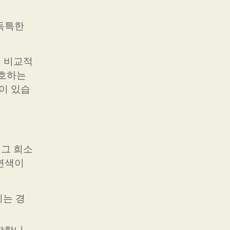
 독특한
이 비교적
선호하는
이 있습
 그 희소
 변색이
키는 경
합합니