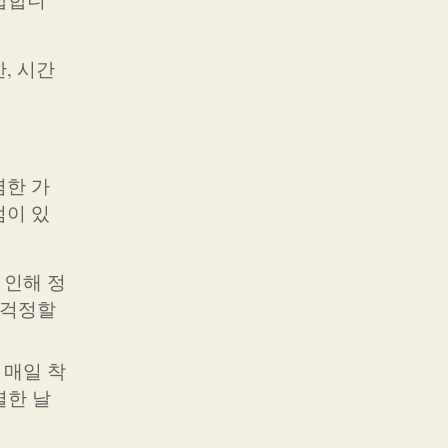
, 시간
렴한 가
점이 있
 인해 정
 걱정할
 매일 착
별한 날