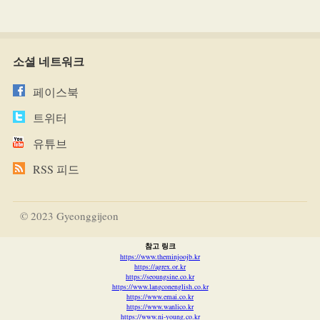
소셜 네트워크
페이스북
트위터
유튜브
RSS 피드
© 2023 Gyeonggijeon
참고 링크
https://www.theminjoojb.kr
https://agrex.or.kr
https://seoungsine.co.kr
https://www.langconenglish.co.kr
https://www.emai.co.kr
https://www.wanlico.kr
https://www.ni-young.co.kr