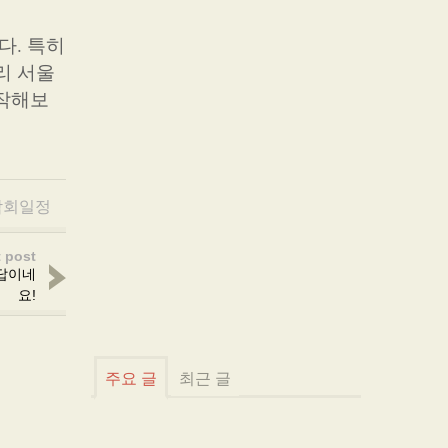
다. 특히
리 서울
시작해보
람회일정
 post
답이네
요!
주요 글
최근 글