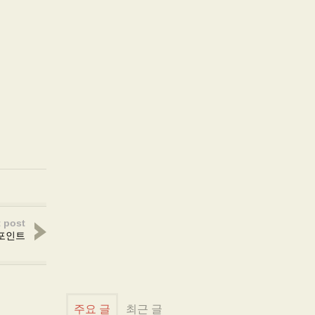
 post
포인트
주요 글
최근 글