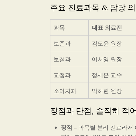
주요 진료과목 & 담당 
과목
대표 의료진
보존과
김도윤 원장
보철과
이서영 원장
교정과
정세은 교수
소아치과
박하린 원장
장점과 단점, 솔직히 적
장점
– 과목별 분리 진료라서 