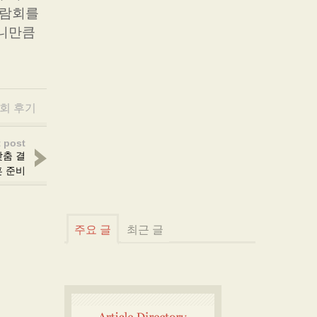
박람회를
이니만큼
회 후기
 post
맞춤 결
혼 준비
주요 글
최근 글