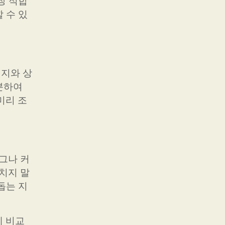
장 적합
 수 있
키지와 상
분하여
미리 조
그나 커
치지 말
돕는 지
에 비교