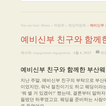
You are here:
Home
»
박람회
»
웨딩박람회
»
예비신부 
예비신부 친구와 함께한
게시자:
engagement engagement
,
4월 4, 2025
웨
예비신부 친구와 함께한 부산웨
지난 주말, 예비신부 친구의 부탁으로 부산
이었지만, 워낙 절친이기도 하고 웨딩이라는
‘뭐 별 거 있겠어?’ 했는데, 결론부터 말
들떴던 하루였고요. 웨딩을 준비하는 사람이
로 들었어요.