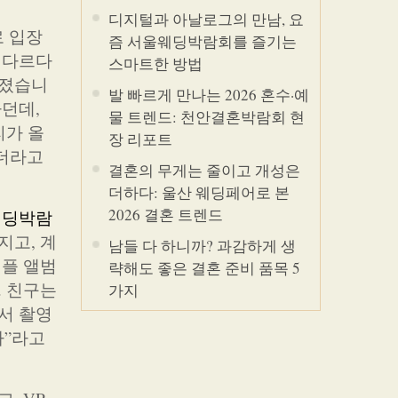
디지털과 아날로그의 만남, 요
로 입장
즘 서울웨딩박람회를 즐기는
 다르다
스마트한 방법
레졌습니
발 빠르게 만나는 2026 혼수·예
던데,
물 트렌드: 천안결혼박람회 현
리가 올
장 리포트
이더라고
결혼의 무게는 줄이고 개성은
더하다: 울산 웨딩페어로 본
2026 결혼 트렌드
웨딩박람
지고, 계
남들 다 하니까? 과감하게 생
샘플 앨범
략해도 좋은 결혼 준비 품목 5
. 친구는
가지
서 촬영
아”라고