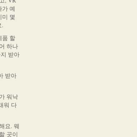
, VR
나가 예
이미 몇
.
제품 할
어 하나
까지 받아
아 받아
가 워낙
채워 다
해요. 웨
할 곳이