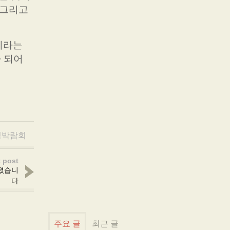
 그리고
이라는
 되어
딩박람회
 post
커졌습니
다
주요 글
최근 글