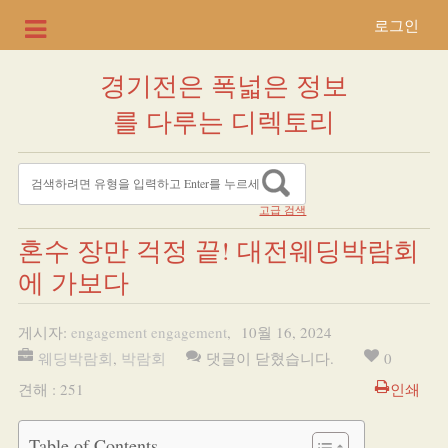
로그인
경기전은 폭넓은 정보
를 다루는 디렉토리
고급 검색
혼수 장만 걱정 끝! 대전웨딩박람회
에 가보다
게시자:
engagement engagement
,
10월 16, 2024
웨딩박람회
,
박람회
댓글이 닫혔습니다.
0
견해 : 251
인쇄
Table of Contents