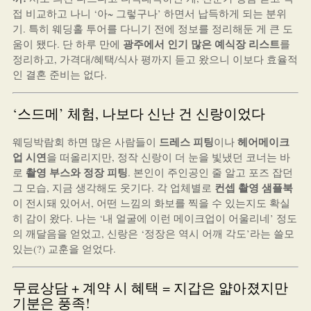
접 비교하고 나니 ‘아~ 그렇구나’ 하면서 납득하게 되는 분위
기. 특히 웨딩홀 투어를 다니기 전에 정보를 정리해둔 게 큰 도
광주에서 인기 많은 예식장 리스트
움이 됐다. 단 하루 만에
를
정리하고, 가격대/혜택/식사 평까지 듣고 왔으니 이보다 효율적
인 결혼 준비는 없다.
‘스드메’ 체험, 나보다 신난 건 신랑이었다
드레스 피팅
헤어메이크
웨딩박람회 하면 많은 사람들이
이나
업 시연
을 떠올리지만, 정작 신랑이 더 눈을 빛냈던 코너는 바
촬영 부스와 정장 피팅
로
. 본인이 주인공인 줄 알고 포즈 잡던
컨셉 촬영 샘플북
그 모습, 지금 생각해도 웃기다. 각 업체별로
이 전시돼 있어서, 어떤 느낌의 화보를 찍을 수 있는지도 확실
히 감이 왔다. 나는 ‘내 얼굴에 이런 메이크업이 어울리네’ 정도
의 깨달음을 얻었고, 신랑은 ‘정장은 역시 어깨 각도’라는 쓸모
있는(?) 교훈을 얻었다.
무료상담 + 계약 시 혜택 = 지갑은 얇아졌지만
기분은 풍족!