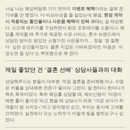
이벤트 혜택
사실 나는 웨딩박람회 가기 전까지
이라는 말에 큰
현장 계약
기대를 안 했었다. 다 비슷비슷할 줄 알았는데 웬걸,
시 적용되는 할인율이나 사은품 혜택이 진짜 크다
는 걸 체감했
다. 스드메 패키지를 구성하면서 받은 포토테이블 소품이나, 웨
딩홀 계약할 때 추가로 제공된 식권 서비스, 혼수 브랜드에서
상담만 받아도 받았던 소형가전 사은품까지… 정말 ‘참 잘했
다’ 싶은 순간들이었다. 물론 지갑은 가벼워졌지만, 마음은 ‘이
정도면 잘 샀다’는 뿌듯함으로 꽉 찼다.
제일 좋았던 건 ‘결혼 선배’ 상담사들과의 대화
상담해주시는 분들이 대부분 ‘직접 결혼을 준비해봤거나, 수많
은 커플을 상대해본 전문가’들이라 그런지, 말 한마디 한마디가
팩트 폭격이었다. 특히 웨딩홀 상담할 때, 예비신랑이 ‘야경이
예쁜 홀이 좋아요’라고 했을 때 상담사가 바로 “야경 보다가 하
객들이 밥 식어요~”라고 받아쳤던 순간, 우리는 동시에 고개를
끄덕였다. 실전에서 오는 노하우가 이렇게 빛을 발하는구나 싶
었다.