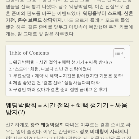
템들을 잔뜩 챙겨 나왔다. 광주 웨딩박람회, 이건 진심으로 결
웨딩홀부터 스드메, 신혼
혼 준비의 판도를 바꾸는 이벤트였다.
가전, 혼수 브랜드 상담까지
, 나도 모르게 플래너 모드로 돌입
했던 하루. 결혼 준비를 앞두고 머릿속이 복잡했던 우리 커플에
게는, 말 그대로 빛 같은 하루였다.
Table of Contents
웨딩박람회 = 시간 절약 + 혜택 챙기기 + 싸움 방지(?)
‘스드메’ 체험, 나보다 신난 건 신랑이었다
무료상담 + 계약 시 혜택 = 지갑은 얇아졌지만 기분은 풍족!
제일 좋았던 건 ‘결혼 선배’ 상담사들과의 대화
구경만 하러 갔다가 결혼 준비 절반 끝내고 온 후기
웨딩박람회 = 시간 절약 + 혜택 챙기기 + 싸움
방지(?)
신기하게도
광주 웨딩박람회
다녀온 이후로는 결혼 준비로 싸
정보 비대칭이 사라지니
우는 일이 줄었다. 이유는 간단하다.
까!
서로 의견 다르다고 티격태격하던 게, 전문가 상담 듣고 직