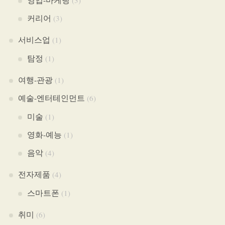
(3)
커리어
(3)
서비스업
(1)
탐정
(1)
여행-관광
(1)
예술-엔터테인먼트
(6)
미술
(1)
영화-예능
(1)
음악
(4)
전자제품
(4)
스마트폰
(1)
취미
(6)