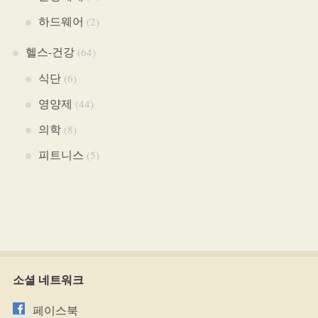
하드웨어
(2)
헬스-건강
(64)
식단
(6)
영양제
(44)
의학
(8)
피트니스
(5)
소셜 네트워크
페이스북