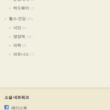
하드웨어
(2)
헬스-건강
(64)
식단
(6)
영양제
(44)
의학
(8)
피트니스
(5)
소셜 네트워크
페이스북