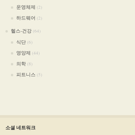
운영체제
(2)
하드웨어
(2)
헬스-건강
(64)
식단
(6)
영양제
(44)
의학
(8)
피트니스
(5)
소셜 네트워크