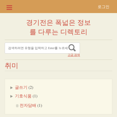
로그인
경기전은 폭넓은 정보
를 다루는 디렉토리
고급 검색
취미
글쓰기
(2)
기호식품
(1)
전자담배
(1)