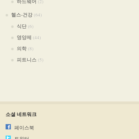
하드웨어
(2)
헬스-건강
(64)
식단
(6)
영양제
(44)
의학
(8)
피트니스
(5)
소셜 네트워크
페이스북
트위터