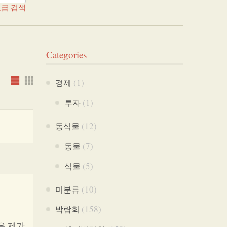
급 검색
Categories
(1)
경제
(1)
투자
(12)
동식물
(7)
동물
(5)
식물
(10)
미분류
(158)
박람회
은 제가