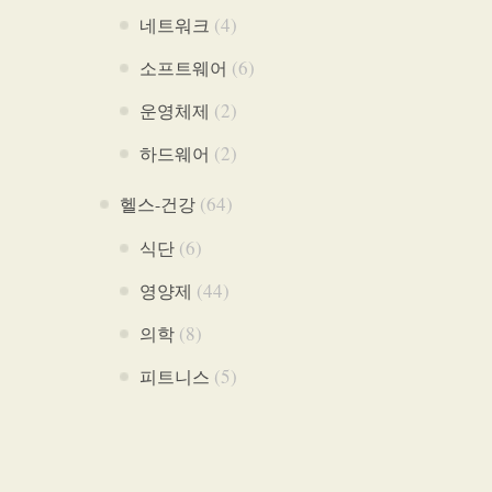
(4)
네트워크
(6)
소프트웨어
(2)
운영체제
(2)
하드웨어
(64)
헬스-건강
(6)
식단
(44)
영양제
(8)
의학
(5)
피트니스