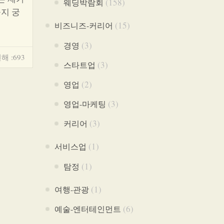
(158)
웨딩박람회
지 궁
(15)
비즈니즈-커리어
(3)
경영
해 :693
(3)
스타트업
(2)
영업
(3)
영업-마케팅
(3)
커리어
(1)
서비스업
(1)
탐정
(1)
여행-관광
(6)
예술-엔터테인먼트