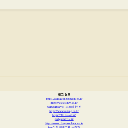
참고 링크
https://kumkwangtelecom.co.kr
https://www.sh09.co.kr
hanbatlibrary의 노트의 한 켠
https://www.rasting.co.kr
https://301nss.or.kr/
partyjubilee포럼
https://www.changwoohang.co.kr
iaan이의 블로그로 놀러와